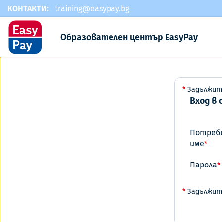
КОНТАКТИ:
training@easypay.bg
Образователен център EasyPay
*
Задължит
Вход в
Потреб
име
*
Парола
*
*
Задължит