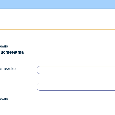
елно
 системата
ителско
елно